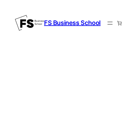
FS Business School
Start
Ergebnisse 1
– 16 von 19
werden
angezeigt